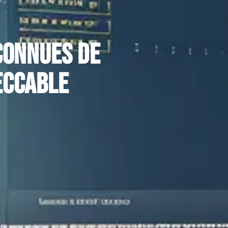
connues de
eccable