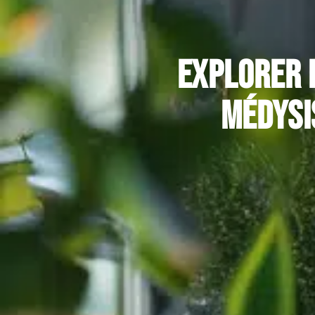
Explorer 
Médysi