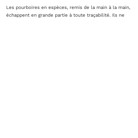
Les pourboires en espèces, remis de la main à la main,
échappent en grande partie à toute traçabilité. Ils ne
figurent pas sur la fiche de paie et n’entrent pas dans
le calcul des cotisations. Les pourboires par carte, eux,
transitent par le terminal de paiement et sont
redistribués par l’employeur, ce qui les rend visibles
pour l’administration.
Cette distinction crée un paradoxe : un serveur dans un
restaurant où la clientèle paie majoritairement en carte
bénéficie de l’exonération (tant qu’elle est en vigueur),
mais perd la discrétion. Un serveur dans un bistrot où
le cash domine n’a pas besoin d’exonération, mais ses
revenus complémentaires restent invisibles dans toute
statistique officielle.