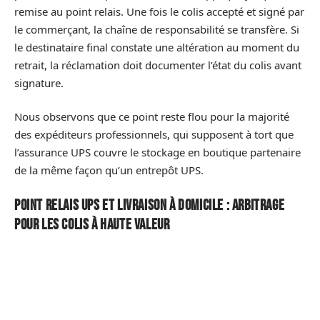
remise au point relais. Une fois le colis accepté et signé par
le commerçant, la chaîne de responsabilité se transfère. Si
le destinataire final constate une altération au moment du
retrait, la réclamation doit documenter l’état du colis avant
signature.
Nous observons que ce point reste flou pour la majorité
des expéditeurs professionnels, qui supposent à tort que
l’assurance UPS couvre le stockage en boutique partenaire
de la même façon qu’un entrepôt UPS.
Point relais UPS et livraison à domicile : arbitrage
pour les colis à haute valeur
Le choix entre livraison à domicile et point relais ne repose
pas sur la commodité mais sur le profil de risque du colis.
Pour les expéditions sensibles,
le point relais supprime
le facteur d’absence du destinataire
, qui est la