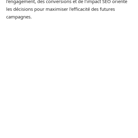
l'engagement, des conversions et de l'impact SEO oriente
les décisions pour maximiser l'efficacité des futures
campagnes.
Les outils et solutions pour une
mesure précise des retombées
médiatiques
L'analyse des retombées médiatiques représente un pilier
fondamental dans l'évaluation des stratégies de
communication. Les entreprises disposent aujourd'hui de
multiples solutions technologiques permettant de mesurer
l'impact de leurs actions sur différents canaux médiatiques,
qu'il s'agisse de la presse écrite, des médias numériques ou
des réseaux sociaux.
Les plateformes de veille médiatique
automatisée