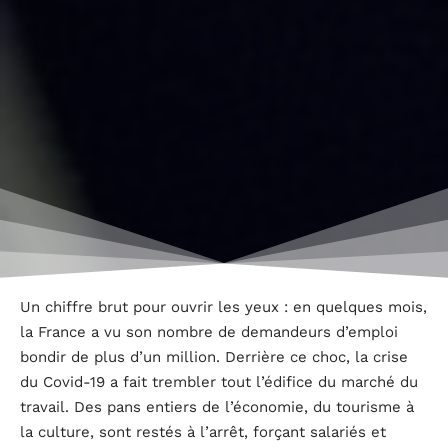
Un chiffre brut pour ouvrir les yeux : en quelques mois,
la France a vu son nombre de demandeurs d’emploi
bondir de plus d’un million. Derrière ce choc, la crise
du Covid-19 a fait trembler tout l’édifice du marché du
travail. Des pans entiers de l’économie, du tourisme à
la culture, sont restés à l’arrêt, forçant salariés et