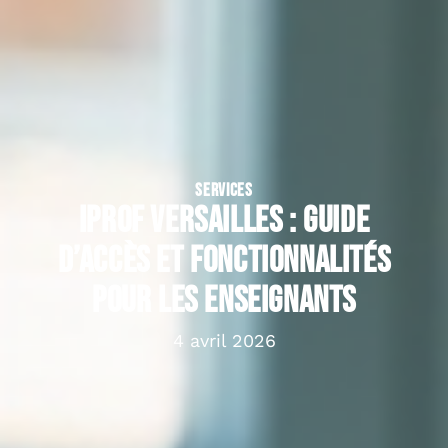
SERVICES
IProf Versailles : Guide
d’accès et fonctionnalités
pour les enseignants
4 avril 2026