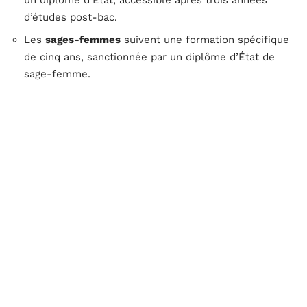
un diplôme d’État, accessible après trois années
d’études post-bac.
Les
sages-femmes
suivent une formation spécifique
de cinq ans, sanctionnée par un diplôme d’État de
sage-femme.
Formations paramédicales
Pour les
professionnels paramédicaux
, les formations
varient en durée et en contenu, mais toutes requièrent
un haut niveau de compétences techniques et
humaines.
Les
kinésithérapeutes
suivent une formation de cinq
ans, incluant un stage pratique de deux ans.
Les
techniciens de laboratoire
et manipulateurs
radio doivent obtenir un diplôme de technicien
supérieur (BTS) ou un diplôme universitaire de