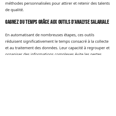
méthodes personnalisées pour attirer et retenir des talents
de qualité.
Gagnez du temps grâce aux outils d’analyse salariale
En automatisant de nombreuses étapes, ces outils
réduisent significativement le temps consacré à la collecte
et au traitement des données. Leur capacité à regrouper et
organiser des informations complexes évite les pertes
d’efficacité liées aux approches traditionnelles. De plus, les
logiciels d’analyse salariale
offrent une vision claire et
immédiatement exploitable, évitant aux collaborateurs de
perdre des heures précieuses sur des tâches répétitives. En
centralisant les renseignements indispensables à
l’évaluation des pratiques internes, ils éliminent les risques
d’erreurs manuelles qui alourdissent le quotidien des
équipes.