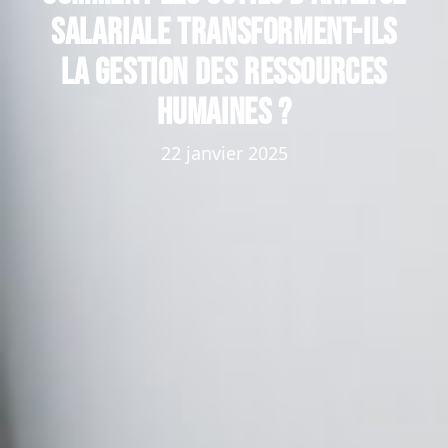
salariale transforment-ils
la gestion des ressources
humaines ?
22 janvier 2025