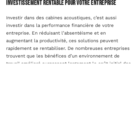
Investissement rentable pour votre entreprise
Investir dans des cabines acoustiques, c’est aussi
investir dans la performance financière de votre
entreprise. En réduisant l’absentéisme et en
augmentant la productivité, ces solutions peuvent
rapidement se rentabiliser. De nombreuses entreprises
trouvent que les bénéfices d’un environnement de
travail amélioré surpassent largement le coût initial des
cabines acoustiques.
Avantages des
Description
cabines
acoustiques
Isolation phonique pour un
Réduction du
environnement de travail plus
bruit
calme.